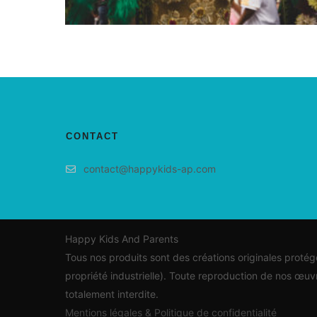
Ajouter au panier
CONTACT
contact@happykids-ap.com
Happy Kids And Parents
Tous nos produits sont des créations originales protégée
propriété industrielle). Toute reproduction de nos œu
totalement interdite.
Mentions légales & Politique de confidentialité