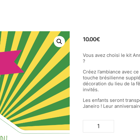
DE VOYAGE
LES LIVRETS DE JEUX
LES ANNIVERSAIRES
10.00
€
Vous avez choisi le kit A
?
Créez l’ambiance avec ce
touche brésilienne supplém
décoration du lieu de la f
invités.
Les enfants seront transp
Janeiro ! Leur anniversair