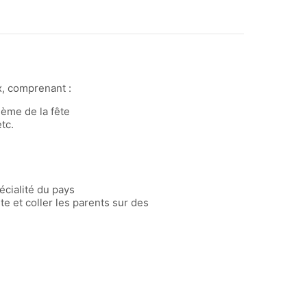
x, comprenant :
hème de la fête
tc.
écialité du pays
e et coller les parents sur des