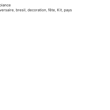
biance
versaire
,
bresil
,
decoration
,
fête
,
Kit
,
pays